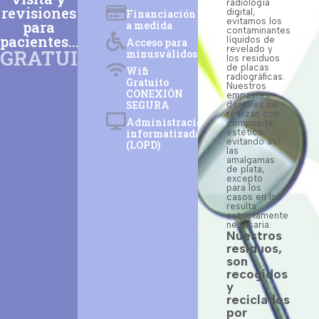
radiología
revisiones
digital,
Financiación
evitamos los
para
a medida
contaminantes
pacientes...
líquidos de
Acceso para
revelado y
GRATUITAS
minusválidos
los residuos
de placas
Wifi
radiográficas.
Gratuito
Nuestros
CONEXIÓN
empastes
SEGURA
dentales se
realizan con
Administración
composite
informatizada
estético,
evitando así
(LOPD)
las
amalgamas
de plata,
excepto
para los
casos en los
resulta
estrictamente
necesaria.
Nuestros
residuos,
son
recogidos
y
reciclados
por