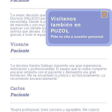
"La mejor decisión que tomé fue ponerme en manos de la
Visítanos
Doctora GALLEGO para realizarme los tratamientos que
necesitaba. Desde la primera visita todo el equipo me atendió
también en
de maravilla y son muy profesionales. Estudian tu caso y te
explican con detalle los pasos a seguir para conseguir la
PUZOL
sonrisa que deseas. Estoy encantada del resultado! Muchas
gracias a todo el equipo."
Pide tu cita a nuestro personal
Vicente
Paciente
"La doctora Sandra Gallego transmite una gran experiencia,
motivación y profesionalidad. El equipo que la rodea comparte
una gran empatía con el paciente y demuestra una gran
formación. Me ha encantado la clínica y su funcionamiento. La
recomiendo encarecidamente."
Carlos
Paciente
"Buena profesional, trato cercano y agradable. Me colocó